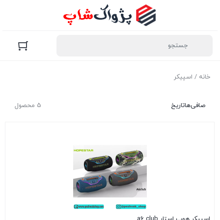
خانه
/ اسپیکر
صافی‌ها
تاریخ
5 محصول
اسپیکر هوپ استار a6 club