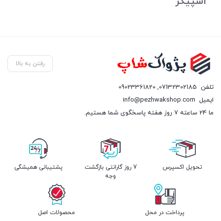
اسپیکر
رفتن به بالا
تلفن
07132302185
,
09023361820
ایمیل
info@pezhwakshop.com
ما 24 ساعته 7 روز هفته پاسخگوی شما هستیم.
تحویل اکسپرس
7 روز گارانتی بازگشت
پشتیبانی همیشگی
وجه
پرداخت در محل
محصولات اصل