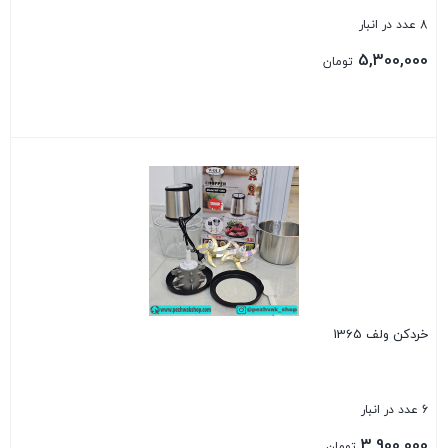
8 عدد در انبار
5,300,000
تومان
بستن
خردکن ولف 1365
6 عدد در انبار
3,900,000
تومان