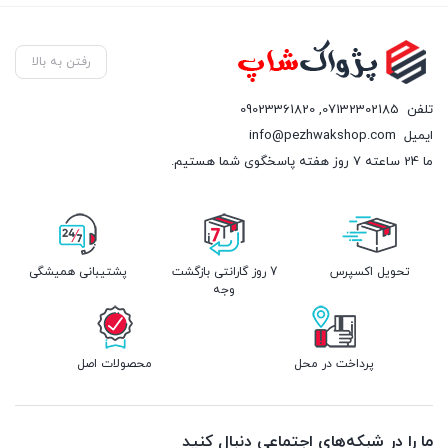
رفتن به بالا
تلفن
07132302185
,
09023361820
ایمیل
info@pezhwakshop.com
ما 24 ساعته 7 روز هفته پاسخگوی شما هستیم.
تحویل اکسپرس
7 روز گارانتی بازگشت
پشتیبانی همیشگی
وجه
پرداخت در محل
محصولات اصل
ما را در شبکه‌های اجتماعی دنبال کنید