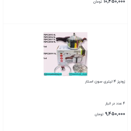
10,450,000
تومان
بستن
زودپز ۴ لیتری سون استار
4 عدد در انبار
9,450,000
تومان