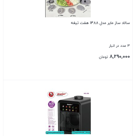
سالاد ساز مایر مدل 1488 هفت تیغه
3 عدد در انبار
8,290,000
تومان
بستن