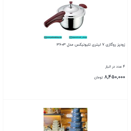
زودپز روگازی 7 لیتری تلیونیکس مدل 3603
4 عدد در انبار
8,450,000
تومان
بستن