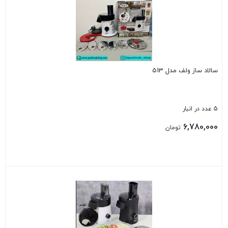
سالاد ساز ولف مدل 513
5 عدد در انبار
6,780,000
تومان
بستن