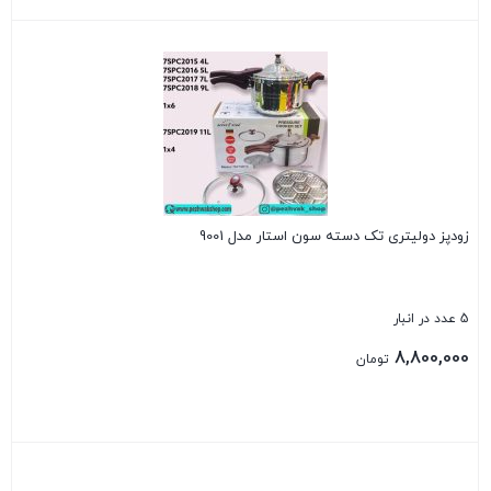
بستن
زودپز دولیتری تک دسته سون استار مدل 9001
5 عدد در انبار
8,800,000
تومان
بستن