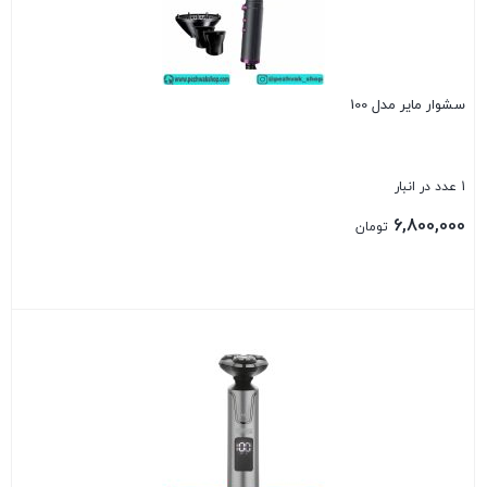
سشوار مایر مدل 100
1 عدد در انبار
6,800,000
تومان
بستن