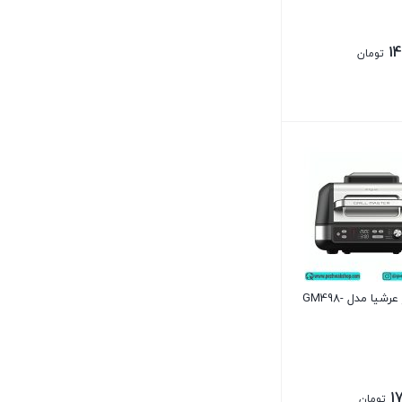
14
تومان
گریل مستر عرشیا مدل GM498-
1
تومان