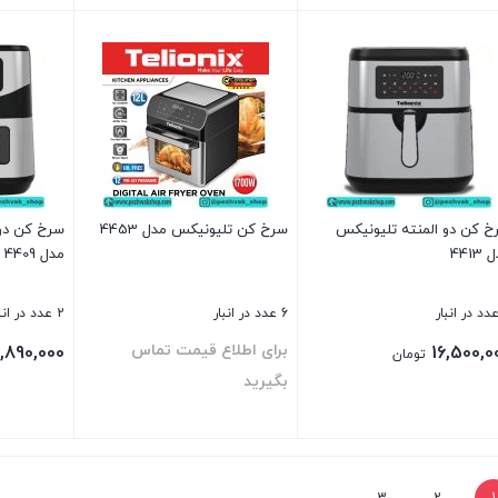
ن
بستن
بستن
خ کن دو المنته تلیونیکس
سرخ کن تلیونیکس مدل 4453
سرخ کن دو 
4413
مدل 4409
6 عدد در انبار
2 عدد در انبار
برای اطلاع قیمت تماس
6,890,000
16,500,0
تومان
بگیرید
ن
بستن
بستن