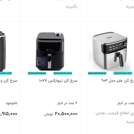
یرید
بگیرید
ن
بستن
بستن
 کن مایر مدل 903
سرخ کن تیوارکس 1077
سرخ کن و بخا
2 عدد در انبار
ناموجود
ای اطلاع قیمت تماس
,915,000
20,500,000
تومان
یرید