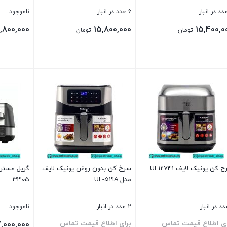
6 عدد در انبار
ناموجود
,800,000
15,800,000
15,400,0
تومان
تومان
ن
بستن
بستن
 کن یونیک لایف UL12741
سرخ کن بدون روغن یونیک لایف
مدل UL-519A
3305
2 عدد در انبار
ناموجود
ای اطلاع قیمت تماس
برای اطلاع قیمت تماس
7,000,000