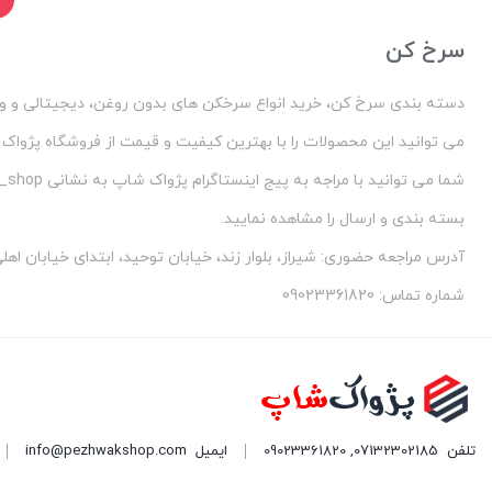
سرخ کن
دسته بندی سرخ کن، خرید انواع سرخکن های بدون روغن، دیجیتالی و ول
می توانید این محصولات را با بهترین کیفیت و قیمت از فروشگاه پژواک
بسته بندی و ارسال را مشاهده نمایید.
آدرس مراجعه حضوری: شیراز، بلوار زند، خیابان توحید، ابتدای خیابان اه
شماره تماس: 09023361820
تلفن
07132302185
,
09023361820
ایمیل
info@pezhwakshop.com