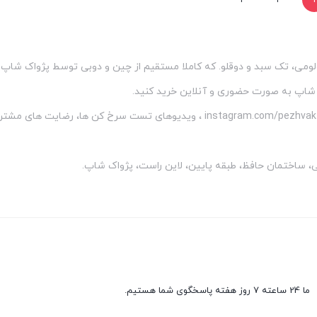
3
2
1
ومی، تک سبد و دوقلو. که کاملا مستقیم از چین و دوبی توسط پژواک شاپ 
 شاپ به صورت حضوری و آنلاین خرید کنید.
شما می توانید با مراجه به پیج اینستاگرام پژواک شاپ به نشانی instagram.com/pezhvak_shop ، ویدیوهای تست سر
لی، ساختمان حافظ، طبقه پایین، لاین راست، پژواک شاپ.
ما 24 ساعته 7 روز هفته پاسخگوی شما هستیم.