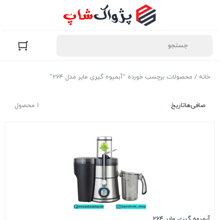
خانه
/ محصولات برچسب خورده “آبمیوه گیری مایر مدل 264”
صافی‌ها
تاریخ
1 محصول
آبمیوه گیری مایر 264