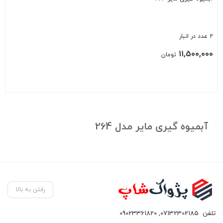
2 عدد در انبار
11,500,000
تومان
بستن
آبمیوه گیری مایر مدل 264
رفتن به بالا
تلفن
07132302185
,
09023361820