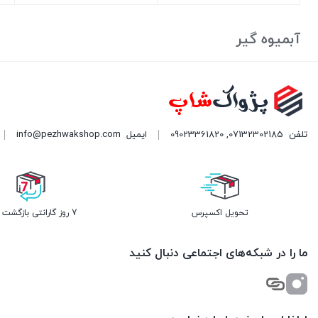
بستن
بستن
بست
آبمیوه گیر
تلفن
07132302185
,
09023361820
ایمیل
info@pezhwakshop.com
تحویل اکسپرس
7 روز گارانتی بازگشت وجه
ما را در شبکه‌های اجتماعی دنبال کنید