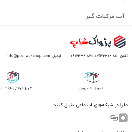
بستن
بستن
بست
آب مرکبات گیر
تلفن
07132302185
,
09023361820
ایمیل
info@pezhwakshop.com
تحویل اکسپرس
7 روز گارانتی بازگشت وجه
ما را در شبکه‌های اجتماعی دنبال کنید