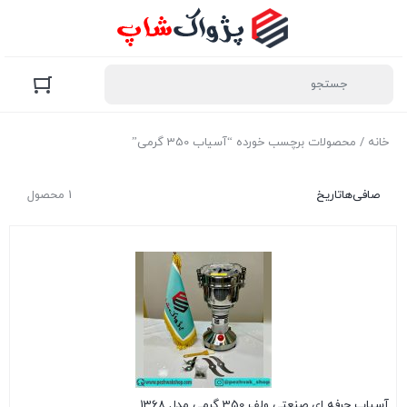
خانه
/ محصولات برچسب خورده “آسیاب 350 گرمی”
صافی‌ها
تاریخ
1 محصول
آسیاب حرفه ای صنعتی ولف 350 گرمی مدل 1368