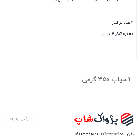
3 عدد در انبار
7,850,000
تومان
بستن
آسیاب 350 گرمی
رفتن به بالا
تلفن
07132302185
,
09023361820