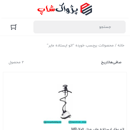
خانه
/ محصولات برچسب خورده “اتو ایستاده مایر”
صافی‌ها
تاریخ
2 محصول
اتو بخار ایستاده مایر مدل MR-706