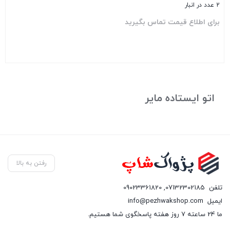
2 عدد در انبار
برای اطلاع قیمت تماس بگیرید
بستن
اتو ایستاده مایر
رفتن به بالا
تلفن
07132302185
,
09023361820
ایمیل
info@pezhwakshop.com
ما 24 ساعته 7 روز هفته پاسخگوی شما هستیم.