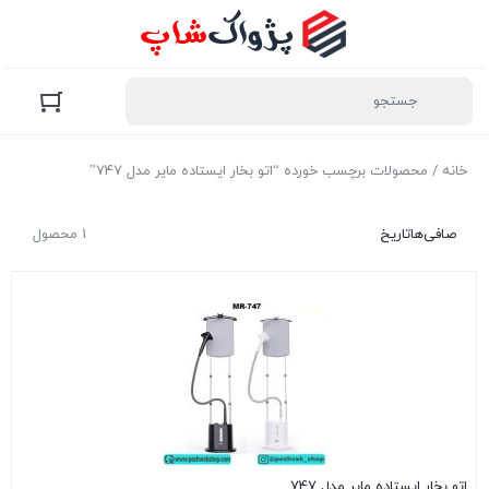
خانه
/ محصولات برچسب خورده “اتو بخار ایستاده مایر مدل 747”
صافی‌ها
تاریخ
1 محصول
اتو بخار ایستاده مایر مدل 747