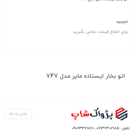
ناموجود
برای اطلاع قیمت تماس بگیرید
بستن
اتو بخار ایستاده مایر مدل 747
رفتن به بالا
تلفن
07132302185
,
09023361820