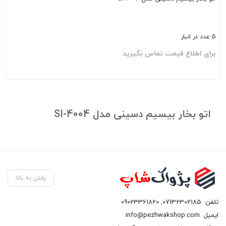
5 عدد در انبار
برای اطلاع قیمت تماس بگیرید
بستن
اتو بخار بیسیم دسینی مدل SI-4004
رفتن به بالا
تلفن
07132302185
,
09023361820
ایمیل
info@pezhwakshop.com