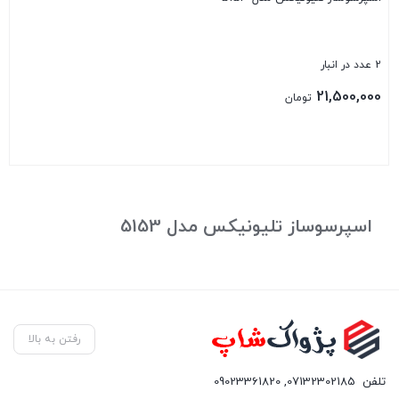
2 عدد در انبار
21,500,000
تومان
بستن
اسپرسوساز تلیونیکس مدل 5153
رفتن به بالا
تلفن
07132302185
,
09023361820