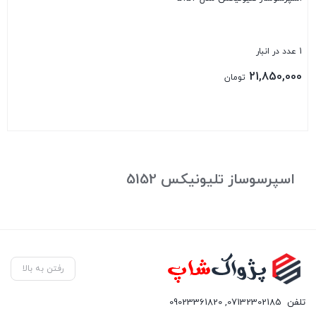
1 عدد در انبار
21,850,000
تومان
بستن
اسپرسوساز تلیونیکس 5152
رفتن به بالا
تلفن
07132302185
,
09023361820