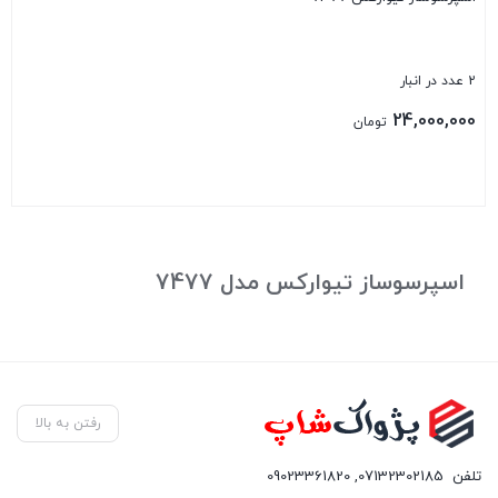
2 عدد در انبار
24,000,000
تومان
بستن
اسپرسوساز تیوارکس مدل 7477
رفتن به بالا
تلفن
07132302185
,
09023361820