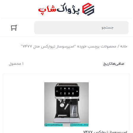
خانه
/ محصولات برچسب خورده “اسپرسوساز تیوارکس مدل 7477”
صافی‌ها
تاریخ
1 محصول
اسپرسوساز تیوارکس 7477