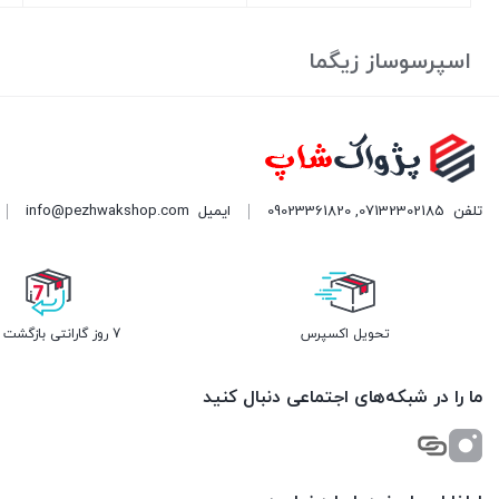
بستن
بستن
بست
اسپرسوساز زیگما
تلفن
07132302185
,
09023361820
ایمیل
info@pezhwakshop.com
تحویل اکسپرس
7 روز گارانتی بازگشت وجه
ما را در شبکه‌های اجتماعی دنبال کنید