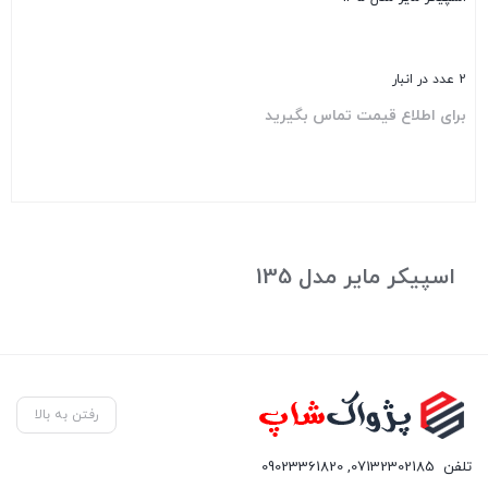
2 عدد در انبار
برای اطلاع قیمت تماس بگیرید
بستن
اسپیکر مایر مدل 135
رفتن به بالا
تلفن
07132302185
,
09023361820