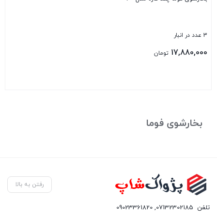
3 عدد در انبار
17,880,000
تومان
بستن
بخارشوی فوما
رفتن به بالا
تلفن
07132302185
,
09023361820