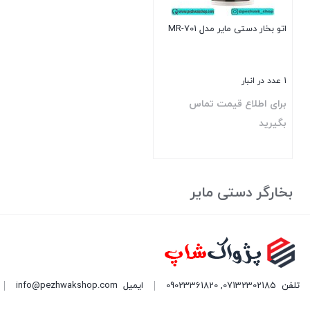
اتو بخار دستی مایر مدل MR-701
1 عدد در انبار
برای اطلاع قیمت تماس
بگیرید
بستن
بخارگر دستی مایر
تلفن
07132302185
,
09023361820
ایمیل
info@pezhwakshop.com