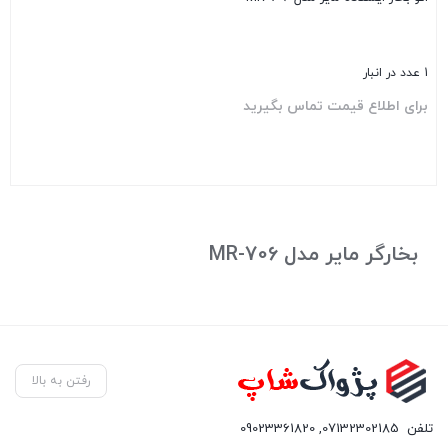
1 عدد در انبار
برای اطلاع قیمت تماس بگیرید
بستن
بخارگر مایر مدل MR-706
رفتن به بالا
تلفن
07132302185
,
09023361820