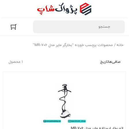
خانه
/ محصولات برچسب خورده “بخارگر مایر مدل MR-706”
صافی‌ها
تاریخ
1 محصول
اتو بخار ایستاده مایر مدل MR-706