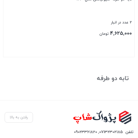
2 عدد در انبار
4,625,000
تومان
بستن
تابه دو طرفه
رفتن به بالا
تلفن
07132302185
,
09023361820