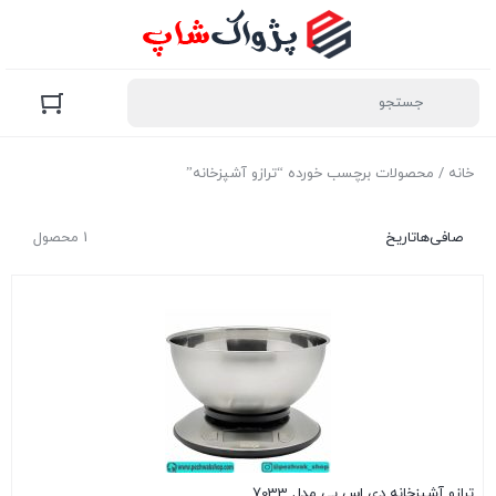
خانه
/ محصولات برچسب خورده “ترازو آشپزخانه”
صافی‌ها
تاریخ
1 محصول
ترازو آشپزخانه دی اس پی مدل 7033