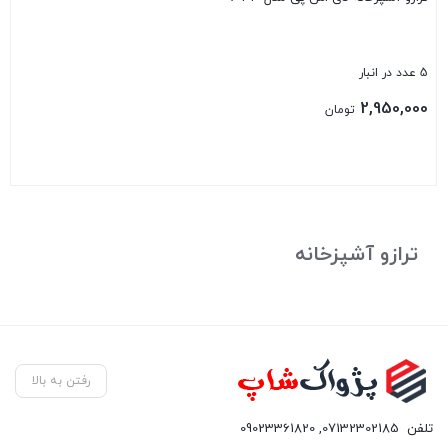
5 عدد در انبار
2,950,000
تومان
بستن
ترازو آشپزخانه
رفتن به بالا
تلفن
07132302185
,
09023361820