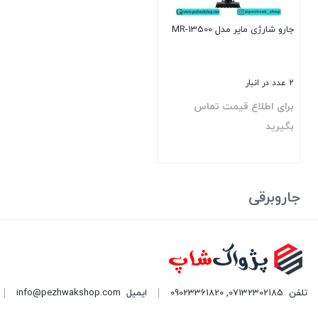
جارو شارژی مایر مدل MR-13500
2 عدد در انبار
برای اطلاع قیمت تماس
بگیرید
بستن
جاروبرقی
تلفن
07132302185
,
09023361820
ایمیل
info@pezhwakshop.com