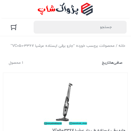
خانه
/ محصولات برچسب خورده “جارو برقی ایستاده عرشیا VC050-3367”
صافی‌ها
تاریخ
1 محصول
جارو برقی ایستاده طی دار عرشیا VC050-3367