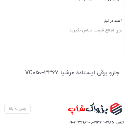
1 عدد در انبار
برای اطلاع قیمت تماس بگیرید
بستن
جارو برقی ایستاده عرشیا VC050-3367
رفتن به بالا
تلفن
07132302185
,
09023361820