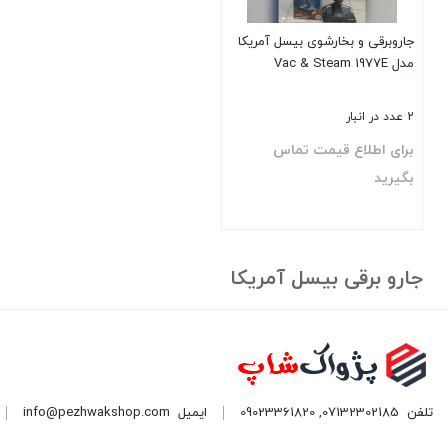
جاروبرقی و بخارشوی بیسل آمریکا
مدل Vac & Steam 1977E
2 عدد در انبار
برای اطلاع قیمت تماس
بگیرید
بستن
جارو برقی بیسل آمریکا
تلفن
07132302185
,
09023361820
ایمیل
info@pezhwakshop.com