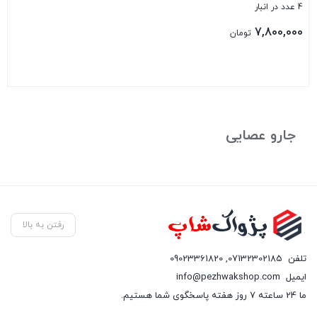
4 عدد در انبار
7,800,000
تومان
بستن
جارو عصایی
رفتن به بالا
تلفن
07132302185
,
09023361820
ایمیل
info@pezhwakshop.com
ما 24 ساعته 7 روز هفته پاسخگوی شما هستیم.