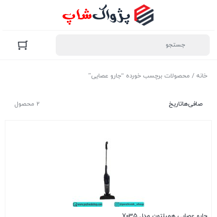
خانه
/ محصولات برچسب خورده “جارو عصایی”
صافی‌ها
تاریخ
2 محصول
جارو عصایی همیلتون مدل 7035