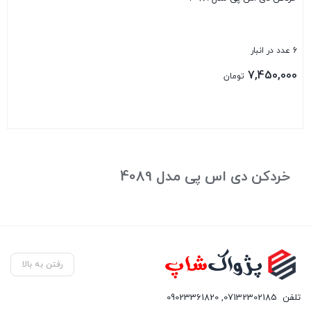
6 عدد در انبار
7,450,000
تومان
بستن
خردکن دی اس پی مدل 4089
رفتن به بالا
تلفن
07132302185
,
09023361820