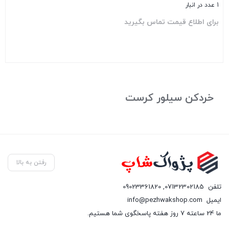
1 عدد در انبار
برای اطلاع قیمت تماس بگیرید
بستن
خردکن سیلور کرست
رفتن به بالا
تلفن
07132302185
,
09023361820
ایمیل
info@pezhwakshop.com
ما 24 ساعته 7 روز هفته پاسخگوی شما هستیم.