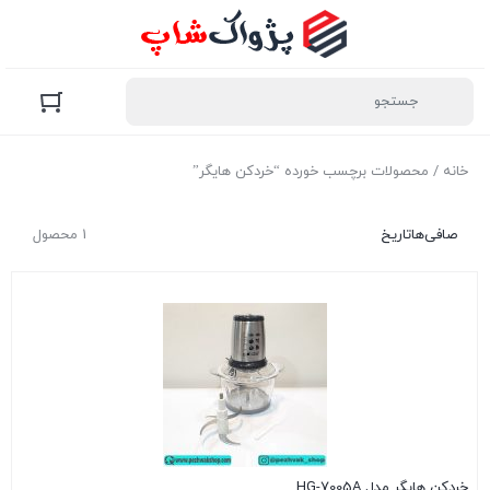
خانه
/ محصولات برچسب خورده “خردکن هایگر”
صافی‌ها
تاریخ
1 محصول
خردکن هایگر مدل HG-7005A