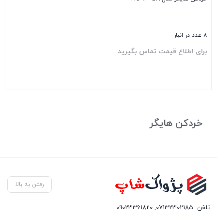
8 عدد در انبار
برای اطلاع قیمت تماس بگیرید
بستن
خردکن هایگر
رفتن به بالا
تلفن
07132302185
,
09023361820