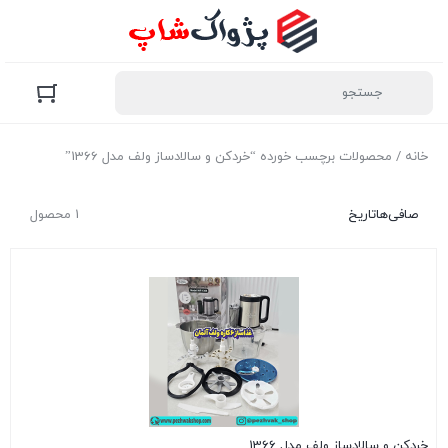
خانه
/ محصولات برچسب خورده “خردکن و سالادساز ولف مدل 1366”
صافی‌ها
تاریخ
1 محصول
خردکن و سالادساز ولف مدل 1366