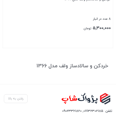
8 عدد در انبار
5,300,000
تومان
بستن
خردکن و سالادساز ولف مدل 1366
رفتن به بالا
تلفن
07132302185
,
09023361820