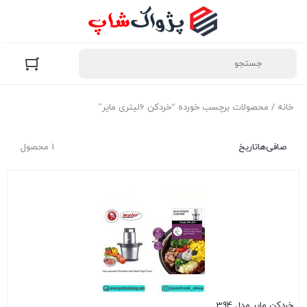
خانه
/ محصولات برچسب خورده “خردکن 6لیتری مایر”
صافی‌ها
تاریخ
1 محصول
خردکن مایر مدل 394