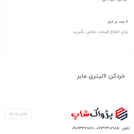
2 عدد در انبار
برای اطلاع قیمت تماس بگیرید
بستن
خردکن 6لیتری مایر
رفتن به بالا
تلفن
07132302185
,
09023361820