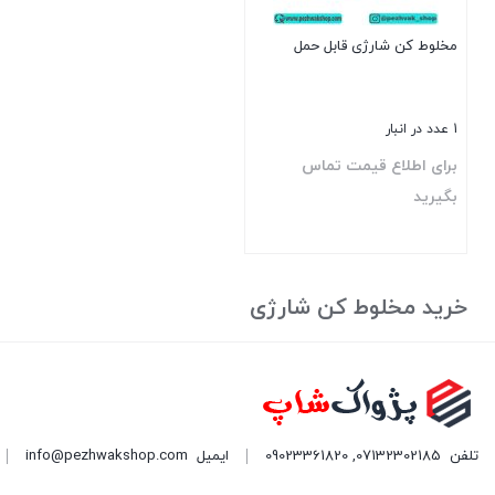
مخلوط کن شارژی قابل حمل
1 عدد در انبار
برای اطلاع قیمت تماس
بگیرید
بستن
خرید مخلوط کن شارژی
تلفن
07132302185
,
09023361820
ایمیل
info@pezhwakshop.com