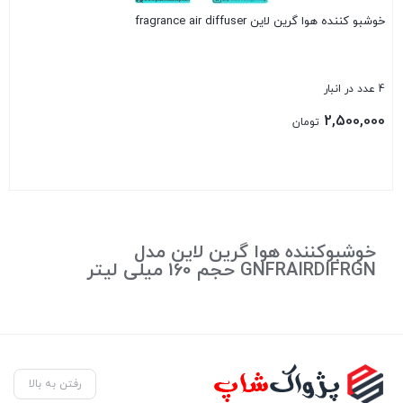
خوشبو کننده هوا گرین لاین fragrance air diffuser
4 عدد در انبار
2,500,000
تومان
بستن
خوشبوکننده هوا گرین لاین مدل
GNFRAIRDIFRGN حجم 160 میلی لیتر
رفتن به بالا