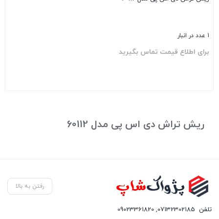
1 عدد در انبار
برای اطلاع قیمت تماس بگیرید
بستن
ریش تراش دی اس پی مدل 60112
رفتن به بالا
تلفن
07132302185
,
09023361820