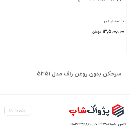
10 عدد در انبار
13,500,000
تومان
بستن
سرخکن بدون روغن راف مدل 5351
رفتن به بالا
تلفن
07132302185
,
09023361820