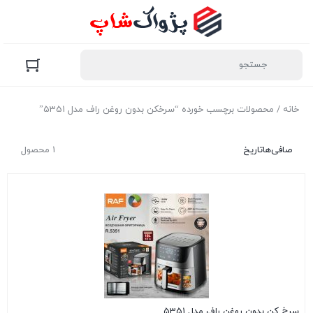
خانه
/ محصولات برچسب خورده “سرخکن بدون روغن راف مدل 5351”
صافی‌ها
تاریخ
1 محصول
سرخ کن بدون روغن راف مدل 5351