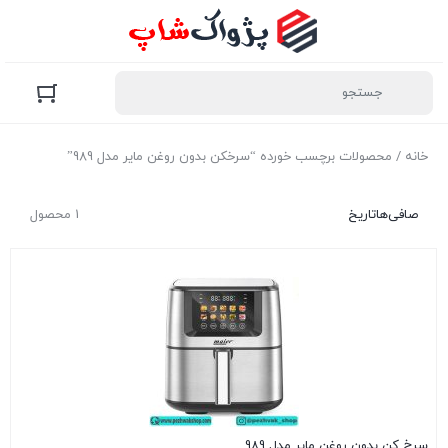
خانه
/ محصولات برچسب خورده “سرخکن بدون روغن مایر مدل 989”
صافی‌ها
تاریخ
1 محصول
سرخ کن بدون روغن مایر مدل 989