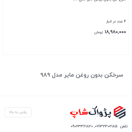
4 عدد در انبار
18,980,000
تومان
بستن
سرخکن بدون روغن مایر مدل 989
رفتن به بالا
تلفن
07132302185
,
09023361820