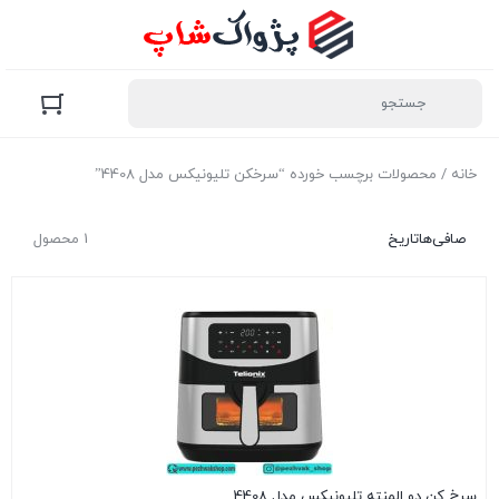
خانه
/ محصولات برچسب خورده “سرخکن تلیونیکس مدل 4408”
صافی‌ها
تاریخ
1 محصول
سرخ کن دو المنته تلیونیکس مدل 4408