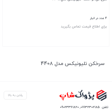
4 عدد در انبار
برای اطلاع قیمت تماس بگیرید
بستن
سرخکن تلیونیکس مدل 4408
رفتن به بالا
تلفن
07132302185
,
09023361820