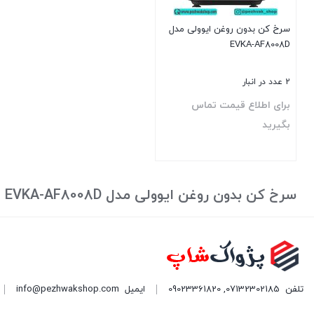
سرخ کن بدون روغن ایوولی مدل
EVKA-AF8008D
2 عدد در انبار
برای اطلاع قیمت تماس
بگیرید
بستن
سرخ کن بدون روغن ایوولی مدل EVKA-AF8008D
تلفن
07132302185
,
09023361820
ایمیل
info@pezhwakshop.com