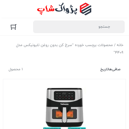
خانه
/ محصولات برچسب خورده “سرخ کن بدون روغن تلیونیکس مدل
4409”
صافی‌ها
تاریخ
1 محصول