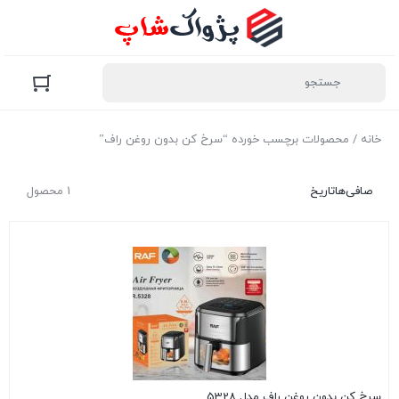
خانه
/ محصولات برچسب خورده “سرخ کن بدون روغن راف”
صافی‌ها
تاریخ
1 محصول
سرخ کن بدون روغن راف مدل 5328