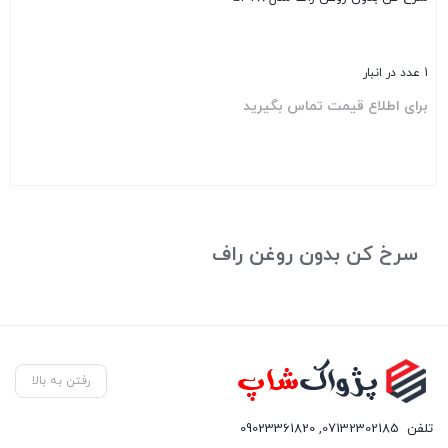
1 عدد در انبار
برای اطلاع قیمت تماس بگیرید
بستن
سرخ کن بدون روغن راف
رفتن به بالا
تلفن
07132302185
,
09023361820