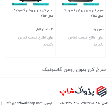
سرخ کن بدون روغن گاسونیک
سرخ کن بدون روغن گاسونیک
مدل 758
مدل 756
ناموجود
3 عدد در انبار
برای اطلاع قیمت تماس
برای اطلاع قیمت تماس
بگیرید
بگیرید
بستن
بستن
سرخ کن بدون روغن گاسونیک
تلفن
07132302185
,
09023361820
ایمیل
info@pezhwakshop.com