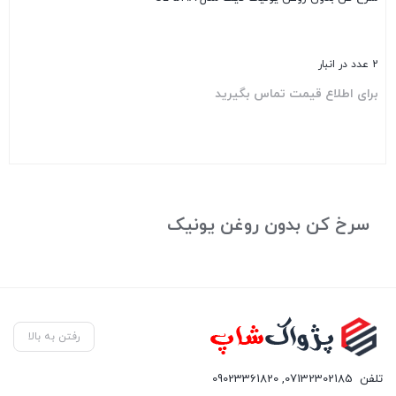
2 عدد در انبار
برای اطلاع قیمت تماس بگیرید
بستن
سرخ کن بدون روغن یونیک
رفتن به بالا
تلفن
07132302185
,
09023361820