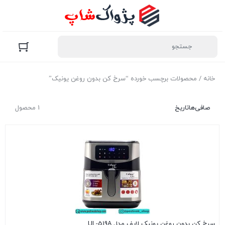
خانه
/ محصولات برچسب خورده “سرخ کن بدون روغن یونیک”
صافی‌ها
تاریخ
1 محصول
سرخ کن بدون روغن یونیک لایف مدل UL-519A