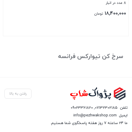
8 عدد در انبار
18,400,000
تومان
بستن
سرخ کن تیوارکس فرانسه
رفتن به بالا
تلفن
07132302185
,
09023361820
ایمیل
info@pezhwakshop.com
ما 24 ساعته 7 روز هفته پاسخگوی شما هستیم.