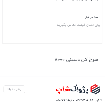
1 عدد در انبار
برای اطلاع قیمت تماس بگیرید
بستن
سرخ کن دسینی 8000
رفتن به بالا
تلفن
07132302185
,
09023361820