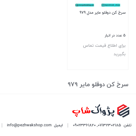
سرخ کن دوقلو مایر مدل 979
5 عدد در انبار
برای اطلاع قیمت تماس
بگیرید
بستن
سرخ کن دوقلو مایر 979
تلفن
07132302185
,
09023361820
ایمیل
info@pezhwakshop.com