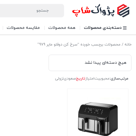
دسته‌بندی محصولات
همه محصولات
مقایسه محصولات
خانه
/ محصولات برچسب خورده “سرخ کن دوقلو مایر 979”
هیچ دسته‌ای پیدا نشد
مرتب‌سازی:
محبوبیت
امتیاز
تاریخ
صعودی
نزولی