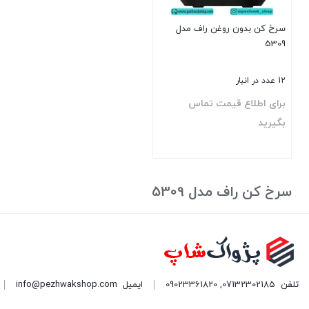
سرخ کن بدون روغن راف مدل
5309
12 عدد در انبار
برای اطلاع قیمت تماس
بگیرید
بستن
سرخ کن راف مدل 5309
تلفن
07132302185
,
09023361820
ایمیل
info@pezhwakshop.com