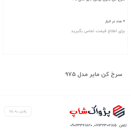
2 عدد در انبار
برای اطلاع قیمت تماس بگیرید
بستن
سرخ کن مایر مدل 975
رفتن به بالا
تلفن
07132302185
,
09023361820