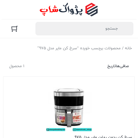
خانه
/ محصولات برچسب خورده “سرخ کن مایر مدل 975”
صافی‌ها
تاریخ
1 محصول
سرخ کن بدون روغن مایر مدل 975