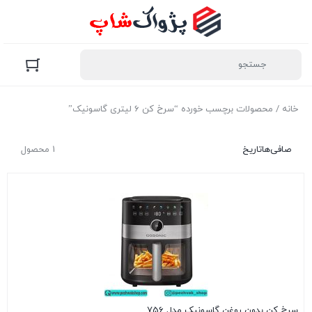
خانه
/ محصولات برچسب خورده “سرخ کن 6 لیتری گاسونیک”
صافی‌ها
تاریخ
1 محصول
سرخ کن بدون روغن گاسونیک مدل 756