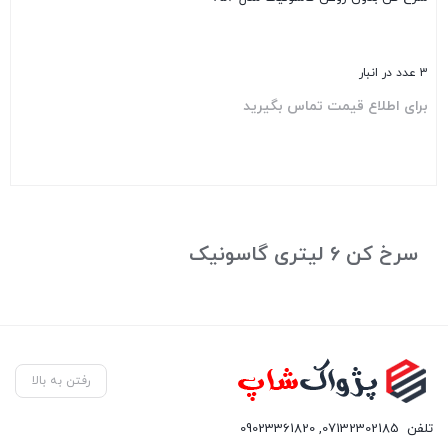
3 عدد در انبار
برای اطلاع قیمت تماس بگیرید
بستن
سرخ کن 6 لیتری گاسونیک
رفتن به بالا
تلفن
07132302185
,
09023361820