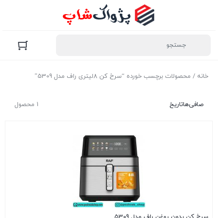
خانه
/ محصولات برچسب خورده “سرخ کن 8لیتری راف مدل 5309”
صافی‌ها
تاریخ
1 محصول
سرخ کن بدون روغن راف مدل 5309