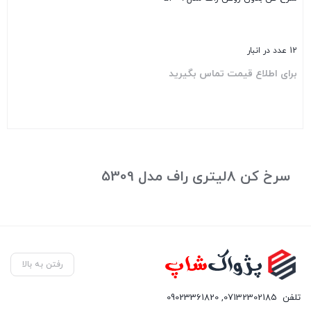
12 عدد در انبار
برای اطلاع قیمت تماس بگیرید
بستن
سرخ کن 8لیتری راف مدل 5309
رفتن به بالا
تلفن
07132302185
,
09023361820