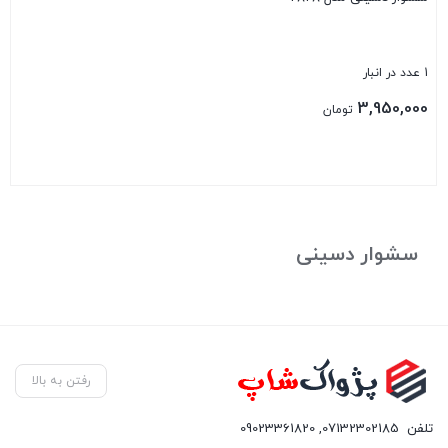
1 عدد در انبار
3,950,000
تومان
بستن
سشوار دسینی
رفتن به بالا
تلفن
07132302185
,
09023361820