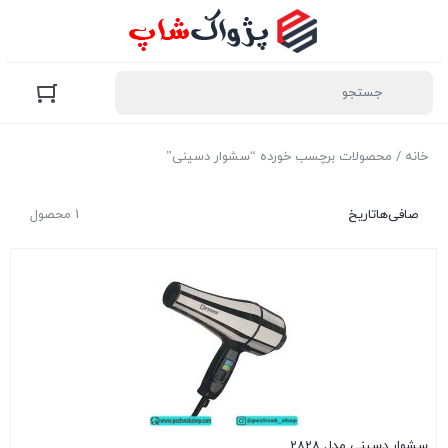
خانه
/ محصولات برچسب خورده “سشوار دسینی”
صافی‌ها
تاریخ
1 محصول
سشوار دسینی مدل 2828