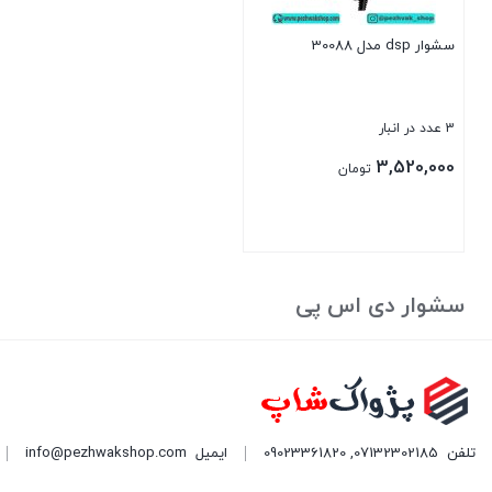
سشوار dsp مدل 30088
3 عدد در انبار
3,520,000
تومان
بستن
سشوار دی اس پی
تلفن
07132302185
,
09023361820
ایمیل
info@pezhwakshop.com