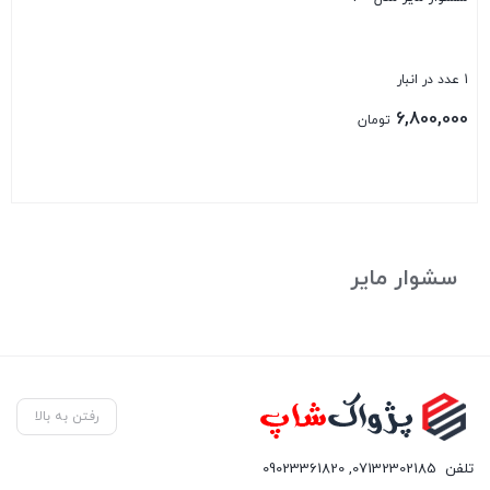
1 عدد در انبار
6,800,000
تومان
بستن
سشوار مایر
رفتن به بالا
تلفن
07132302185
,
09023361820