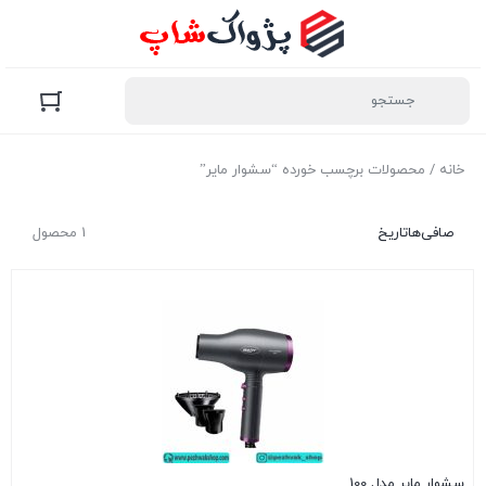
خانه
/ محصولات برچسب خورده “سشوار مایر”
صافی‌ها
تاریخ
1 محصول
سشوار مایر مدل 100